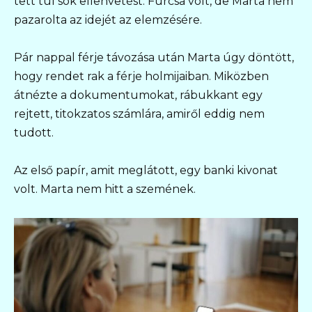
tett túl sok ellenvetést. Furcsa volt, de Marta nem
pazarolta az idejét az elemzésére.
Pár nappal férje távozása után Marta úgy döntött,
hogy rendet rak a férje holmijaiban. Miközben
átnézte a dokumentumokat, rábukkant egy
rejtett, titokzatos számlára, amiről eddig nem
tudott.
Az első papír, amit meglátott, egy banki kivonat
volt. Marta nem hitt a szemének.