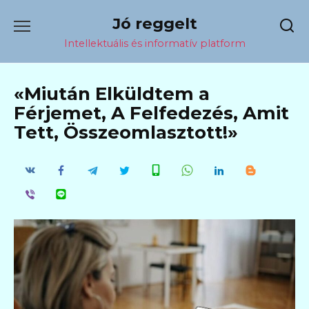
Перейти
Jó reggelt
к
содержанию
Intellektuális és informatív platform
«Miután Elküldtem a
Férjemet, A Felfedezés, Amit
Tett, Összeomlasztott!»