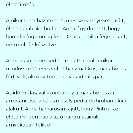
elhatározás…
Amikor Piotr hazatért, és üres szekrényeket talált,
élete darabjaira hullott. Anna úgy döntött, hogy
harcolni fog önmagáért. De arra, amit a férje titkolt,
nem volt felkészülve…
Anna akkor ismerkedett meg Piotrral, amikor
mindössze 22 éves volt. Charizmatikus, magabiztos
férfi volt, aki úgy tűnt, hogy az ideális pár.
Az idő múlásával azonban ez a magabiztosság
arroganciává, a bájos mosoly pedig dührohamokká
alakult. Anna hamarosan rájött, hogy Piotrral az
élete minden napja az ő hangulatainak
árnyékában telik el.