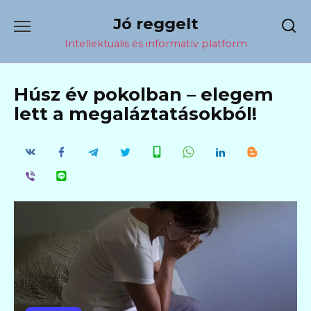
Перейти
Jó reggelt
к
содержанию
Intellektuális és informatív platform
Húsz év pokolban – elegem
lett a megaláztatásokból!