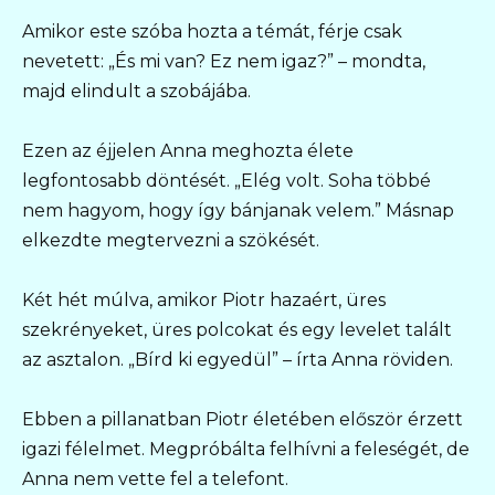
Amikor este szóba hozta a témát, férje csak
nevetett: „És mi van? Ez nem igaz?” – mondta,
majd elindult a szobájába.
Ezen az éjjelen Anna meghozta élete
legfontosabb döntését. „Elég volt. Soha többé
nem hagyom, hogy így bánjanak velem.” Másnap
elkezdte megtervezni a szökését.
Két hét múlva, amikor Piotr hazaért, üres
szekrényeket, üres polcokat és egy levelet talált
az asztalon. „Bírd ki egyedül” – írta Anna röviden.
Ebben a pillanatban Piotr életében először érzett
igazi félelmet. Megpróbálta felhívni a feleségét, de
Anna nem vette fel a telefont.