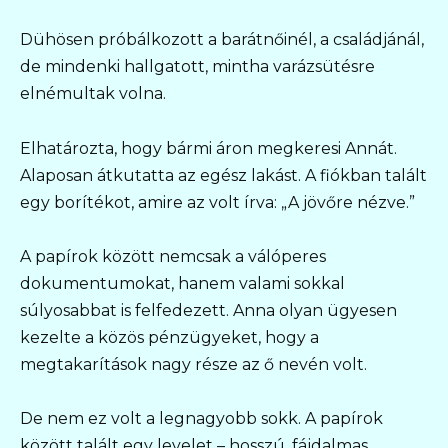
Dühösen próbálkozott a barátnőinél, a családjánál,
de mindenki hallgatott, mintha varázsütésre
elnémultak volna.
Elhatározta, hogy bármi áron megkeresi Annát.
Alaposan átkutatta az egész lakást. A fiókban talált
egy borítékot, amire az volt írva: „A jövőre nézve.”
A papírok között nemcsak a válóperes
dokumentumokat, hanem valami sokkal
súlyosabbat is felfedezett. Anna olyan ügyesen
kezelte a közös pénzügyeket, hogy a
megtakarítások nagy része az ő nevén volt.
De nem ez volt a legnagyobb sokk. A papírok
között talált egy levelet – hosszú, fájdalmas